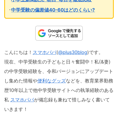
･
中学受験の偏差値40-60はどのくらい?
こんにちは！
スマホパパ
(
@plus30blog
)です。
現在、中学受験生の子どもと日々奮闘中！私(&妻)
の中学受験経験を、令和バージョンにアップデート
し集めた情報や
便利なグッズ
などを、教育業界勤務
歴10年以上で他中学受験サイトへの執筆経験のある
私
スマホパパ
が備忘録も兼ねて惜しみなく書いて
いきます！