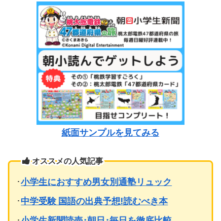
紙面サンプルを見てみる
オススメの人気記事
･
小学生におすすめ男女別通塾リュック
･
中学受験 国語の出典予想!読むべき本
･
小学生新聞読売･朝日･毎日を徹底比較