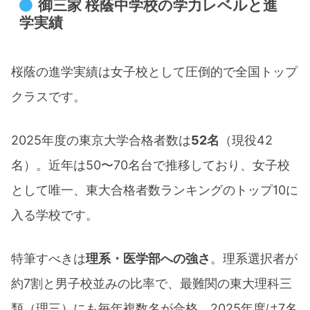
御三家 桜蔭中学校の学力レベルと進
学実績
​桜蔭の進学実績は女子校として圧倒的で全国トップ
クラスです。
2025年度の東京大学合格者数は
52名
（現役42
名）。近年は50〜70名台で推移しており、女子校
として唯一、東大合格者数ランキングのトップ10に
入る学校です。​
特筆すべきは
理系・医学部への強さ
。理系選択者が
約7割と男子校並みの比率で、最難関の東大理科三
類（理三）にも毎年複数名が合格。2025年度は7名