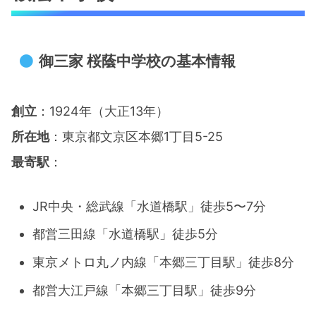
御三家 女子学院中学校はどんな
生徒に向いている？
御三家 桜蔭中学校の基本情報
【東京私立中学 女子御三家】雙葉中学校
御三家 雙葉中学校の基本情報
創立
：1924年（大正13年）​
御三家 雙葉中学校の教育理念と
所在地
：東京都文京区本郷1丁目5-25​
校風
最寄駅
：
御三家 雙葉中学校の学力レベル
JR中央・総武線「水道橋駅」徒歩5〜7分​
と進学実績
都営三田線「水道橋駅」徒歩5分
​御三家 雙葉中学校の学校行事と
東京メトロ丸ノ内線「本郷三丁目駅」徒歩8分​
特徴
都営大江戸線「本郷三丁目駅」徒歩9分​
​御三家 雙葉中学校はどんな生徒