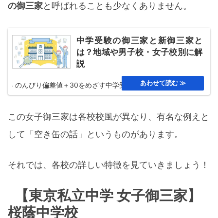
​御三家 桜蔭中学校はどんな生徒
の御三家
と呼ばれることも少なくありません。​
に向いている？
中学受験の御三家と新御三家と
【東京私立中学 女子御三家】女子学院中
は？地域や男子校・女子校別に解
学校
説
御三家 女子学院中学校の基本情
のんびり偏差値＋30をめざす中学受験
報
この女子御三家は各校校風が異なり、有名な例えと
御三家 女子学院中学校の教育理
して「空き缶の話」というものがあります。
念と校風
御三家 女子学院中学校の学力レ
それでは、各校の詳しい特徴を見ていきましょう！
ベルと進学実績
御三家 女子学院中学校の学校行
【東京私立中学 女子御三家】
事と特徴
桜蔭中学校