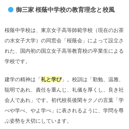
に向いている？
御三家 桜蔭中学校の教育理念と校風
【中学 女子御三家】桜蔭・女子学院・雙
葉の偏差値比較
桜蔭中学校は、東京女子高等師範学校（現在のお茶
【東京私立中学 女子御三家】桜蔭・女子
の水女子大学）の同窓会「桜蔭会」によって設立さ
学院・雙葉の入試日と倍率
れた、国内初の国立女子高等教育校の卒業生による
学校です。​
まとめ
建学の精神は「
礼と学び
」。校訓は「勤勉、温雅、
聡明であれ、責任を重んじ、礼儀を厚くし、良き社
会人であれ」です。初代校長後閑キクノの言葉「学
べや学べ、やよ学べ」に表されるように、学問を尊
ぶ姿勢を大切にしています。​