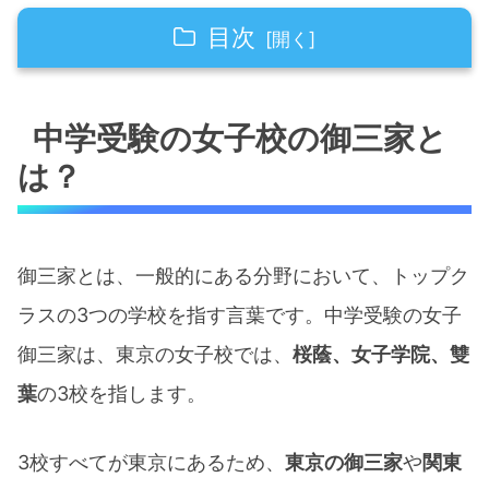
目次
中学受験の女子校の御三家とは？
中学受験の女子校の御三家と
【東京私立中学 女子御三家】桜蔭中学校
は？
御三家 桜蔭中学校の基本情報
御三家 桜蔭中学校の教育理念と
御三家とは、一般的にある分野において、トップク
校風
ラスの3つの学校を指す言葉です。中学受験の女子
御三家 桜蔭中学校の学力レベル
御三家は、東京の女子校では、
桜蔭、女子学院、雙
と進学実績
葉
の3校を指します。​
御三家 桜蔭中学校の学校行事と
特徴
3校すべてが東京にあるため、
東京の御三家
や
関東