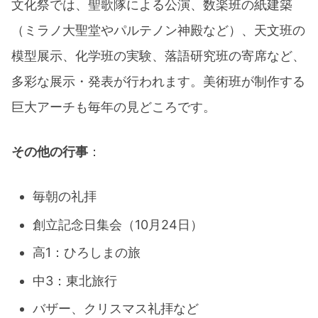
文化祭では、聖歌隊による公演、数楽班の紙建築
（ミラノ大聖堂やパルテノン神殿など）、天文班の
模型展示、化学班の実験、落語研究班の寄席など、
多彩な展示・発表が行われます。美術班が制作する
巨大アーチも毎年の見どころです。
その他の行事
：
毎朝の礼拝
創立記念日集会（10月24日）​
高1：ひろしまの旅
中3：東北旅行​
バザー、クリスマス礼拝など​